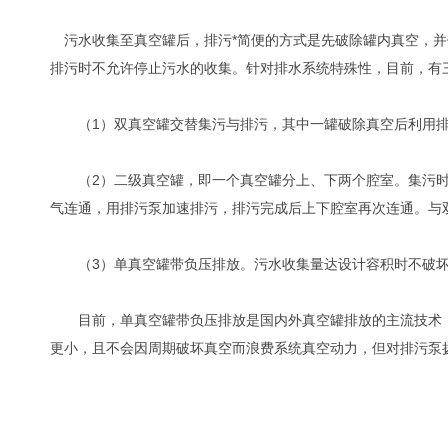
污水收集至真空罐后，排污*简便的方式是先破除罐内真空，并
排污时不允许停止污水的收集。针对排水系统特殊性，目前，有
（1）双真空罐交替集污与排污，其中一罐破除真空后利用排
（2）二级真空罐，即一个真空罐分上、下两个腔室。集污时
气连通，用排污泵加速排污，排污完成后上下腔室再次连通。与
（3）单真空罐带负压排放。污水收集量达设计容积时不破坏
目前，单真空罐带负压排放是国内外真空罐排放的主流技术，
更小，且不会因周期破坏真空而浪费系统真空动力，但对排污泵