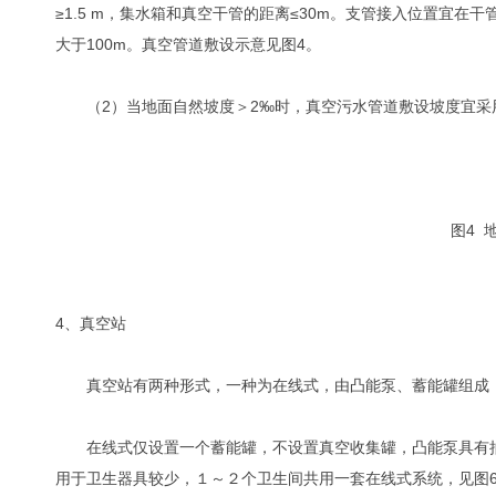
≥1.5 m，集水箱和真空干管的距离≤30m。支管接入位置宜
大于100m。真空管道敷设示意见图4。
（2）当地面自然坡度＞2‰时，真空污水管道敷设坡度宜采
图4 
4、真空站
真空站有两种形式，一种为在线式，由凸能泵、蓄能罐组成；
在线式仅设置一个蓄能罐，不设置真空收集罐，凸能泵具有抽
用于卫生器具较少，１～２个卫生间共用一套在线式系统，见图