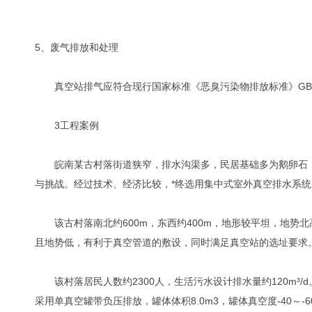
5、废气排放和处理
真空站排气应符合现行国家标准《恶臭污染物排放标准》GB 1
3工程案例
皖南某古村落街道狭窄，排水沟渠多，民居基础多为鹅卵石，
与挑战。经过技术、经济比较，*终选用集中式室外真空排水系
该古村落南北约600m，东西约400m，地形较平坦，地势
且地势低，有利于真空管道的敷设，同时满足真空站的选址要求
该村落居民人数约2300人，生活污水设计排水量约120m³/d。工
采用单真空罐带负压排放，罐体体积8.0m3，罐体真空度-40～-60