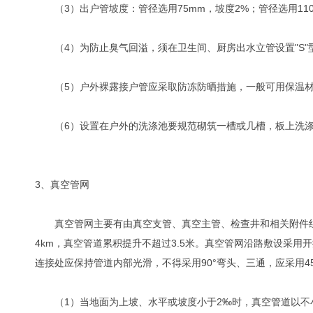
（3）出户管坡度：管径选用75mm，坡度2%；管径选用110
（4）为防止臭气回溢，须在卫生间、厨房出水立管设置"S"型
（5）户外裸露接户管应采取防冻防晒措施，一般可用保温材
（6）设置在户外的洗涤池要规范砌筑一槽或几槽，板上洗涤
3、真空管网
真空管网主要有由真空支管、真空主管、检查井和相关附件组成。
4km，真空管道累积提升不超过3.5米。真空管网沿路敷设采
连接处应保持管道内部光滑，不得采用90°弯头、三通，应采用4
（1）当地面为上坡、水平或坡度小于2‰时，真空管道以不小