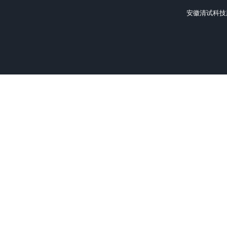
液相色谱仪
在线余氯分析仪
安徽清试科技